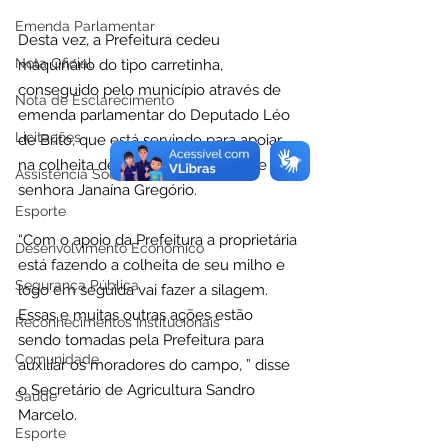
Emenda Parlamentar
Desta vez, a Prefeitura cedeu 
Nota Oficial
maquinário do tipo carretinha, 
conseguido pelo município através de 
Nota de Esclarecimento
emenda parlamentar do Deputado Léo 
Licitações
de Brito, que está servindo para apoiar 
na colheita de grãos na propriedade da 
Assistência Social
senhora Janaína Gregório.
Esporte
“Com o apoio da Prefeitura a proprietária 
Desenvolvimento Econômico
está fazendo a colheita de seu milho e 
Segurança Pública
logo em seguida vai fazer a silagem. 
Essas e muitas outras ações estão 
Reconhecimentos Institucionais
sendo tomadas pela Prefeitura para 
Comunidade
auxiliar os moradores do campo, ” disse 
o Secretário de Agricultura Sandro 
Saúde
Marcelo.
Esporte