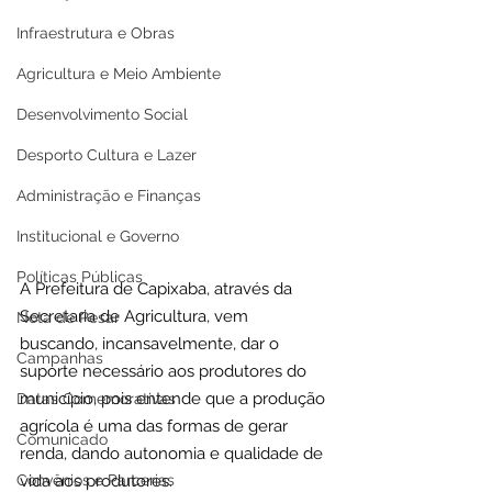
Infraestrutura e Obras
Agricultura e Meio Ambiente
Desenvolvimento Social
Desporto Cultura e Lazer
Administração e Finanças
Institucional e Governo
Políticas Públicas
A Prefeitura de Capixaba, através da 
Secretaria de Agricultura, vem 
Nota de Pesar
buscando, incansavelmente, dar o 
Campanhas
suporte necessário aos produtores do 
município, pois entende que a produção 
Datas Comemorativas
agrícola é uma das formas de gerar 
Comunicado
renda, dando autonomia e qualidade de 
Convênios e Parcerias
vida aos produtores.