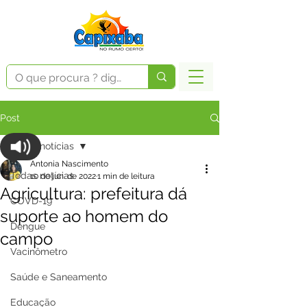
Post
Todas notícias
Antonia Nascimento
Todas notícias
10 de jun. de 2022
1 min de leitura
Agricultura: prefeitura dá
COVD-19
suporte ao homem do
Dengue
campo
Vacinômetro
Saúde e Saneamento
Educação