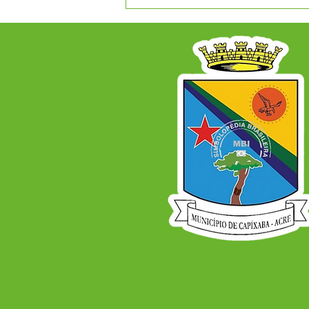
A Prefeitura Municipal de
Capixaba informa que será
ponto facultativo no dia
29/06/2026