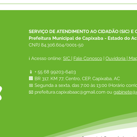
Parabéns, Acre! 64 anos de
12 d
conquistas e esperança
Nam
SERVIÇO DE ATENDIMENTO AO CIDADÃO (SIC) E 
Prefeitura Municipal de Capixaba - Estado do Ac
CNPJ 84.306.604/0001-50
ℹ️ Acesso online: 
SIC 
| 
Fale Conosco
 | 
Ouvidoria
|
Map
📱 + 55 68 99203-6403
🏢 BR 317, KM 77, Centro, CEP, Capixaba, AC
📅 Segunda a sexta, das 7:00 às 13:00 (Horário corri
📧 
prefeitura.capixabaac@gmail.com
 ou
gabinete@c