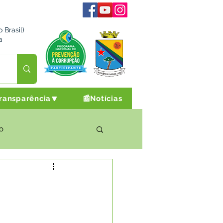
 Brasil)
a
ransparência🔽
📰Notícias
o
rto Cultura e Lazer
Campanhas