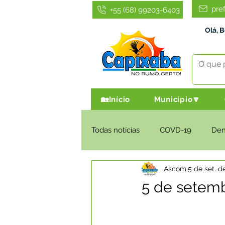
pre
+55 (68) 99203-6403
Olá, 
🏡Início
Município🔽
Todas notícias
COVD-19
De
Ascom
5 de set. d
Infraestrutura e Obras
Agri
5 de setemb
Administração e Finanças
I