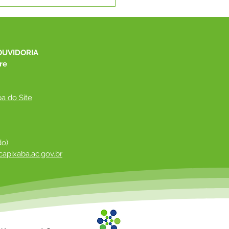
e junho: Feliz Dia dos
orados!
OUVIDORIA
re
a do Site
do)
apixaba.ac.gov.br
 ​