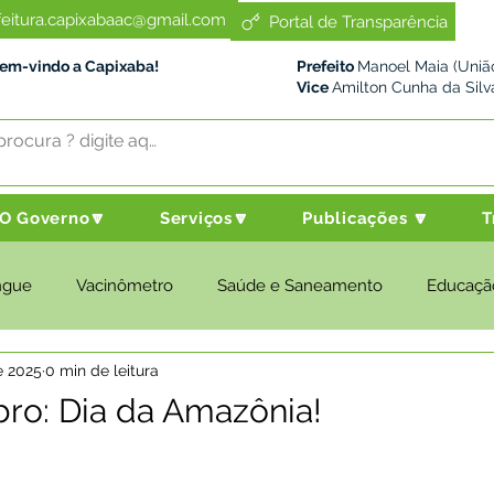
feitura.capixabaac@gmail.com
Portal de Transparência
Bem-vindo a Capixaba!
Prefeito
Manoel Maia (União
Vice
Amilton Cunha da Silv
O Governo🔽
Serviços🔽
Publicações 🔽
T
ngue
Vacinômetro
Saúde e Saneamento
Educaçã
e 2025
0 min de leitura
cultura e Meio Ambiente
Desenvolvimento Social
Despo
ro: Dia da Amazônia!
nstitucional e Governo
Políticas Públicas
Nota de Pesar