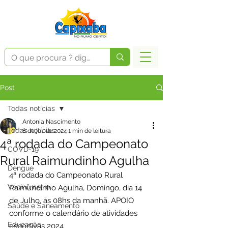
Post
Todas notícias
Antonia Nascimento
Todas notícias
8 de jul. de 2024
1 min de leitura
4ª rodada do Campeonato
COVD-19
Rural Raimundinho Agulha
Dengue
4ª rodada do Campeonato Rural 
Vacinômetro
Raimundinho Agulha, Domingo, dia 14 
de Julho, às 08hs da manhã. APOIO 
Saúde e Saneamento
conforme o calendário de atividades 
Educação
esportivas 2024