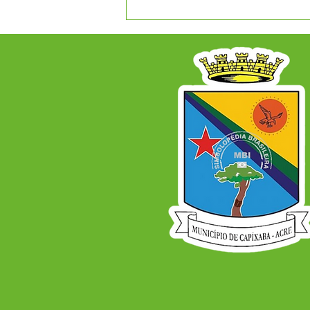
A Prefeitura Municipal de
Capixaba informa que será
ponto facultativo no dia
29/06/2026