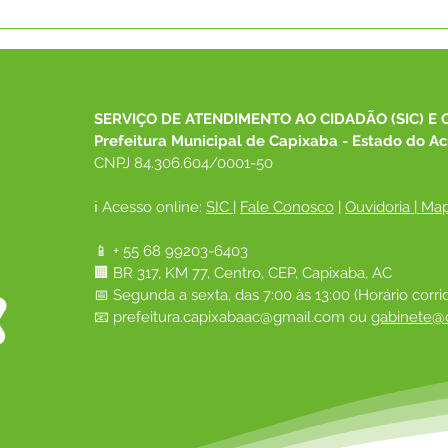
Parabéns, Acre! 64 anos de
12 d
conquistas e esperança
Nam
SERVIÇO DE ATENDIMENTO AO CIDADÃO (SIC) E 
Prefeitura Municipal de Capixaba - Estado do Ac
CNPJ 84.306.604/0001-50
ℹ️ Acesso online: 
SIC 
| 
Fale Conosco
 | 
Ouvidoria
|
Map
📱 + 55 68 99203-6403
🏢 BR 317, KM 77, Centro, CEP, Capixaba, AC
📅 Segunda a sexta, das 7:00 às 13:00 (Horário corri
📧 
prefeitura.capixabaac@gmail.com
 ou
gabinete@c