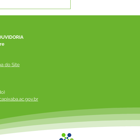
e junho: Feliz Dia dos
orados!
OUVIDORIA
re
a do Site
do)
apixaba.ac.gov.br
 ​