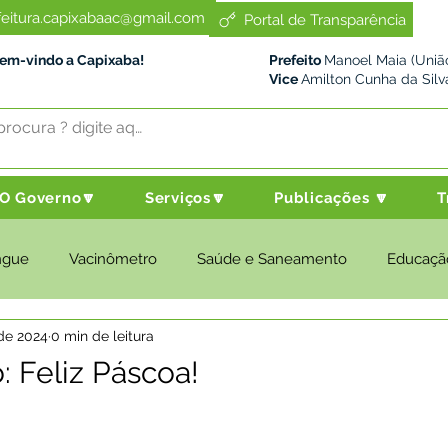
feitura.capixabaac@gmail.com
Portal de Transparência
Bem-vindo a Capixaba!
Prefeito
Manoel Maia (União
Vice
Amilton Cunha da Silv
O Governo🔽
Serviços🔽
Publicações 🔽
T
ngue
Vacinômetro
Saúde e Saneamento
Educaçã
 de 2024
0 min de leitura
cultura e Meio Ambiente
Desenvolvimento Social
Despo
: Feliz Páscoa!
nstitucional e Governo
Políticas Públicas
Nota de Pesar