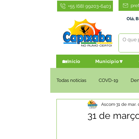
pre
+55 (68) 99203-6403
Olá, 
🏡Início
Município🔽
Todas notícias
COVD-19
De
Ascom
31 de mar.
Infraestrutura e Obras
Agri
31 de março
Administração e Finanças
I