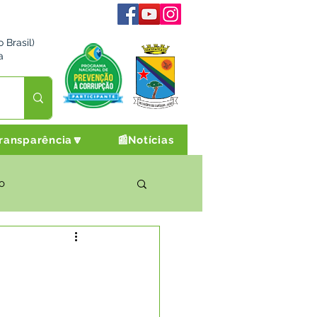
 Brasil)
a
ransparência🔽
📰Notícias
o
rto Cultura e Lazer
Campanhas