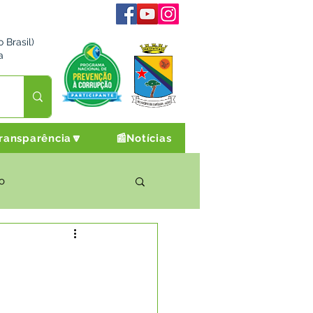
 Brasil)
a
ransparência🔽
📰Notícias
o
rto Cultura e Lazer
Campanhas