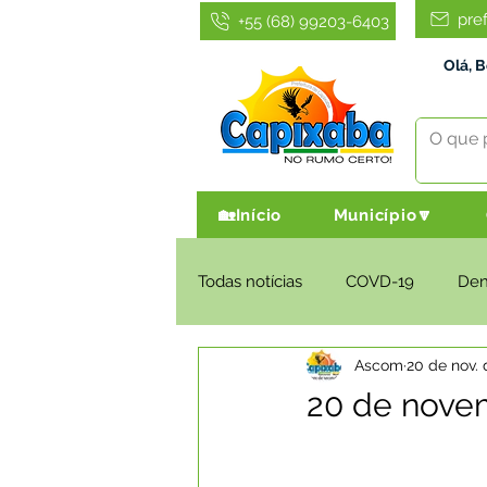
pre
+55 (68) 99203-6403
Olá, 
🏡Início
Município🔽
Todas notícias
COVD-19
De
Ascom
20 de nov. 
Infraestrutura e Obras
Agri
20 de novem
Administração e Finanças
I