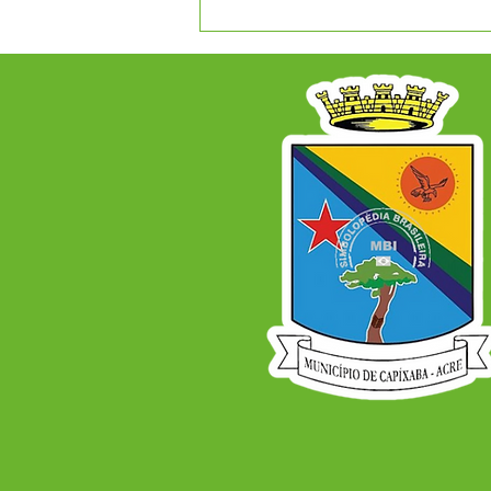
A Prefeitura Municipal de
Capixaba informa que será
ponto facultativo no dia
29/06/2026