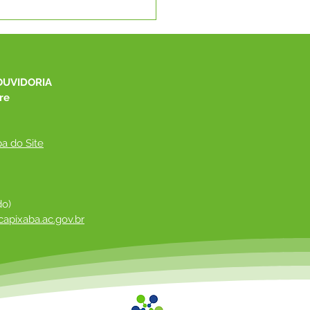
e junho: Feliz Dia dos
orados!
OUVIDORIA
re
a do Site
do)
apixaba.ac.gov.br
 ​