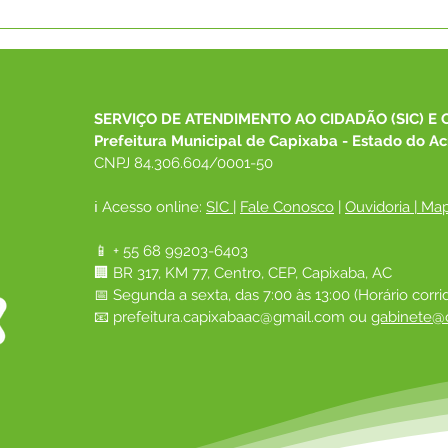
Parabéns, Acre! 64 anos de
12 d
conquistas e esperança
Nam
SERVIÇO DE ATENDIMENTO AO CIDADÃO (SIC) E 
Prefeitura Municipal de Capixaba - Estado do Ac
CNPJ 84.306.604/0001-50
ℹ️ Acesso online: 
SIC 
| 
Fale Conosco
 | 
Ouvidoria
|
Map
📱 + 55 68 99203-6403
🏢 BR 317, KM 77, Centro, CEP, Capixaba, AC
📅 Segunda a sexta, das 7:00 às 13:00 (Horário corri
📧 
prefeitura.capixabaac@gmail.com
 ou
gabinete@c