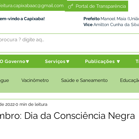
feitura.capixabaac@gmail.com
Portal de Transparência
Bem-vindo a Capixaba!
Prefeito
Manoel Maia (União
Vice
Amilton Cunha da Silv
O Governo🔽
Serviços🔽
Publicações 🔽
T
ngue
Vacinômetro
Saúde e Saneamento
Educaçã
de 2022
0 min de leitura
cultura e Meio Ambiente
Desenvolvimento Social
Despo
bro: Dia da Consciência Negra
nstitucional e Governo
Políticas Públicas
Nota de Pesar