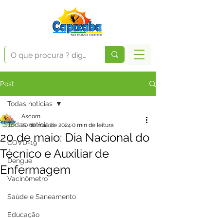
Post
Todas notícias
Ascom
Todas notícias
20 de mai. de 2024
0 min de leitura
20 de maio: Dia Nacional do
COVD-19
Técnico e Auxiliar de
Dengue
Enfermagem
Vacinômetro
Saúde e Saneamento
Educação