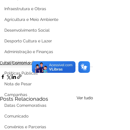
Infraestrutura e Obras
Agricultura e Meio Ambiente
Desenvolvimento Social
Desporto Cultura e Lazer
Administração e Finanças
Institucional e Governo
Datas Comemorativas
Políticas Públicas
Nota de Pesar
Campanhas
Ver tudo
Posts Relacionados
Datas Comemorativas
Comunicado
Convênios e Parcerias