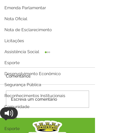
Emenda Parlamentar
Nota Oficial
Nota de Esclarecimento
Licitações
Assistência Social
Esporte
Desenvolvimento Econômico
Comentários
Segurança Pública
Reconhecimentos Institucionais
Parabéns, Acre! 64 anos
12 de junho: Fel
Escreva um comentário
de conquistas e
Namorados!
Comunidade
esperança
Saúde
Esporte