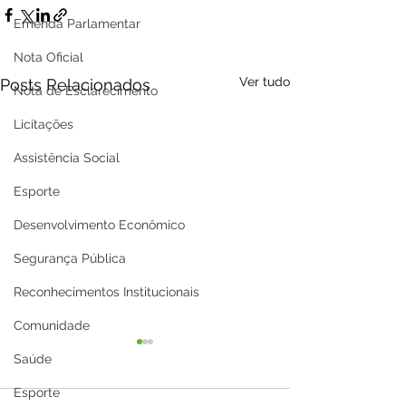
Emenda Parlamentar
Nota Oficial
Ver tudo
Posts Relacionados
Nota de Esclarecimento
Licitações
Assistência Social
Esporte
Desenvolvimento Econômico
Segurança Pública
Reconhecimentos Institucionais
Comunidade
Saúde
Esporte