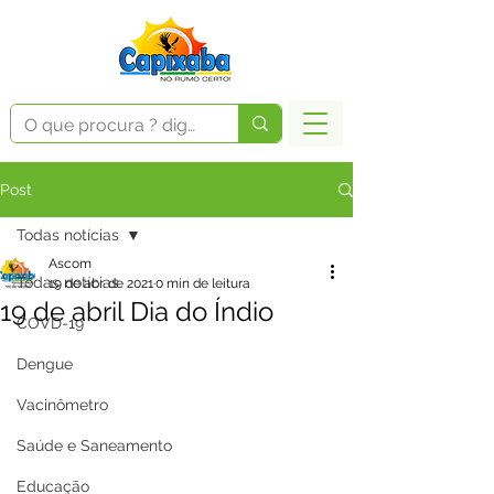
Post
Todas notícias
Ascom
Todas notícias
19 de abr. de 2021
0 min de leitura
19 de abril Dia do Índio
COVD-19
Dengue
Vacinômetro
Saúde e Saneamento
Educação