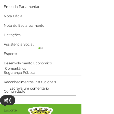
Emenda Parlamentar
Nota Oficial
Nota de Esclarecimento
Licitações
Assistência Social
Esporte
Desenvolvimento Econômico
Comentários
Segurança Pública
Reconhecimentos Institucionais
Parabéns, Acre! 64 anos
12 de junho: Fel
Escreva um comentário
Comunidade
de conquistas e
Namorados!
esperança
Saúde
Esporte