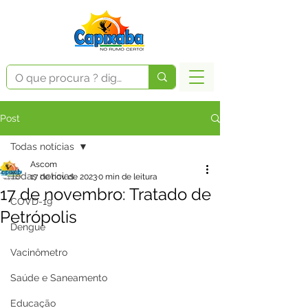
Post
Todas notícias
Ascom
Todas notícias
17 de nov. de 2023
0 min de leitura
17 de novembro: Tratado de
COVD-19
Petrópolis
Dengue
Vacinômetro
Saúde e Saneamento
Educação