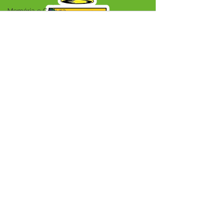
Memória e Cultura
Audio by
websitevoice.com
SERVIÇO DE ATENDIMENTO AO CIDADÃO 
(SIC) E OUVIDORIA
Prefeitura Municipal de Capixaba - 
Estado do Acre
CNPJ 84.306.604/0001-50
ℹ️ Acesso online: 
SIC 
| 
Fale Conosco
 | 
Ouvidoria
|
Mapa do Site
📱 + 55 68 99203-6403
🏢 BR 317, KM 77, Centro, CEP, Capixaba, AC