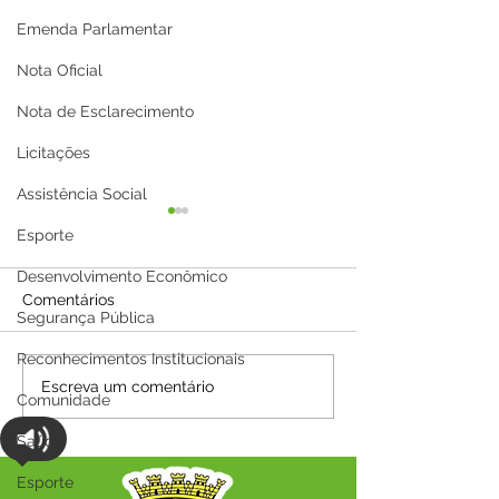
Emenda Parlamentar
Nota Oficial
Nota de Esclarecimento
Licitações
Assistência Social
Esporte
Desenvolvimento Econômico
Comentários
Segurança Pública
Reconhecimentos Institucionais
Parabéns, Acre! 64 anos
12 de junho: Fel
Escreva um comentário
Comunidade
de conquistas e
Namorados!
esperança
Saúde
Esporte