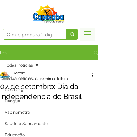
Post
Todas notícias
Ascom
Todas notícias
7 de set. de 2023
0 min de leitura
07 de setembro: Dia da
COVD-19
Independência do Brasil
Dengue
Vacinômetro
Saúde e Saneamento
Educação