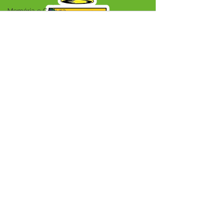
Memória e Cultura
Audio by
websitevoice.com
SERVIÇO DE ATENDIMENTO AO CIDADÃO 
(SIC) E OUVIDORIA
Prefeitura Municipal de Capixaba - 
Estado do Acre
CNPJ 84.306.604/0001-50
ℹ️ Acesso online: 
SIC 
| 
Fale Conosco
 | 
Ouvidoria
|
Mapa do Site
📱 + 55 68 99203-6403
🏢 BR 317, KM 77, Centro, CEP, Capixaba, AC