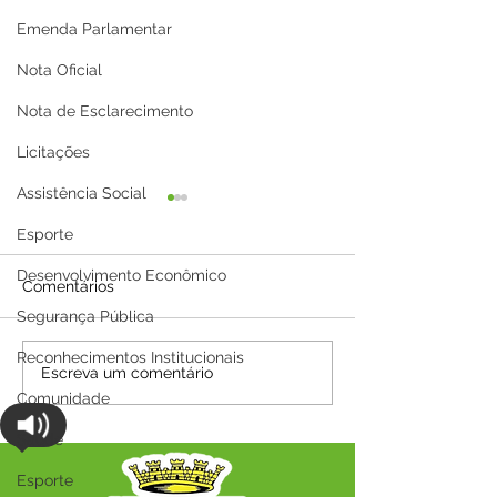
Emenda Parlamentar
Nota Oficial
Nota de Esclarecimento
Licitações
Assistência Social
Esporte
Desenvolvimento Econômico
Comentários
Segurança Pública
Reconhecimentos Institucionais
Parabéns, Acre! 64 anos
12 de junho: Fel
Escreva um comentário
de conquistas e
Namorados!
Comunidade
esperança
Saúde
Esporte