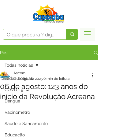
Post
Todas notícias
Ascom
Todas notícias
6 de ago. de 2025
0 min de leitura
06 de agosto: 123 anos do
COVD-19
início da Revolução Acreana
Dengue
Vacinômetro
Saúde e Saneamento
Educação