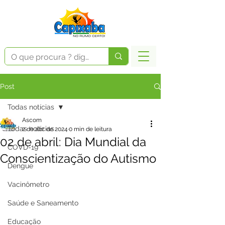
Post
Todas notícias
Ascom
Todas notícias
2 de abr. de 2024
0 min de leitura
02 de abril: Dia Mundial da
COVD-19
Conscientização do Autismo
Dengue
Vacinômetro
Saúde e Saneamento
Educação