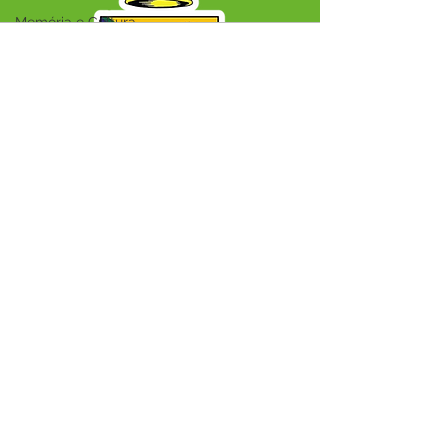
Memória e Cultura
Audio by
websitevoice.com
SERVIÇO DE ATENDIMENTO AO CIDADÃO 
(SIC) E OUVIDORIA
Prefeitura Municipal de Capixaba - 
Estado do Acre
CNPJ 84.306.604/0001-50
ℹ️ Acesso online: 
SIC 
| 
Fale Conosco
 | 
Ouvidoria
|
Mapa do Site
📱 + 55 68 99203-6403
🏢 BR 317, KM 77, Centro, CEP, Capixaba, AC