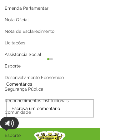
Emenda Parlamentar
Nota Oficial
Nota de Esclarecimento
Licitações
Assistência Social
Esporte
Desenvolvimento Econômico
Comentários
Segurança Pública
Reconhecimentos Institucionais
Parabéns, Acre! 64 anos
12 de junho: Fel
Escreva um comentário
Comunidade
de conquistas e
Namorados!
esperança
Saúde
Esporte