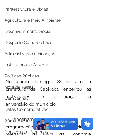
Infraestrutura e Obras
Agricultura e Meio Ambiente
Desenvolvimento Social
Desporto Cultura e Lazer
Administração e Finanças
Institucional e Governo
Políticas Públicas
No último domingo, 28 de abril, a 
Nota de Pesar
prefeitura de Capixaba encerrou as 
festividades em celebração ao 
Campanhas
aniversário do município. 
Datas Comemorativas
O encerramento contou com uma 
Comunicado
programação diversificada que incluiu a 
Convênios e Parcerias
realização da Feira da Economia 