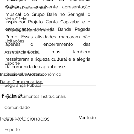
Solidária, a envolvente apresentação 
Emenda Parlamentar
musical do Grupo Baile no Seringal, o 
Nota Oficial
inspirador Projeto Canta Capixaba e o 
empolgante show da Banda Pegada 
Nota de Esclarecimento
Prime. Essas atividades marcaram não 
Licitações
apenas o encerramento das 
comemorações, mas também 
Assistência Social
ressaltaram a riqueza cultural e a alegria 
Esporte
da comunidade capixabense.
Institucional e Governo
Desenvolvimento Econômico
Datas Comemorativas
Segurança Pública
Reconhecimentos Institucionais
Comunidade
Ver tudo
Posts Relacionados
Saúde
Esporte