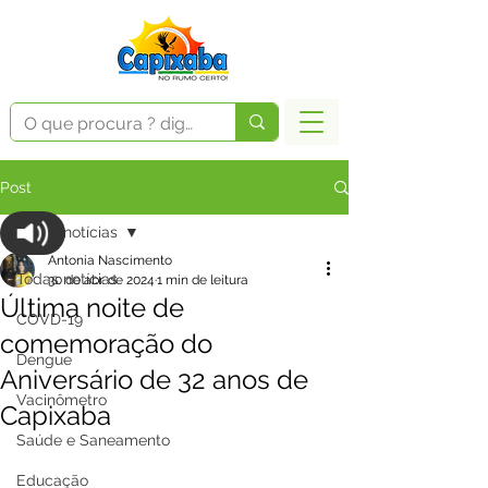
Post
Todas notícias
Antonia Nascimento
Todas notícias
30 de abr. de 2024
1 min de leitura
Última noite de
COVD-19
comemoração do
Dengue
Aniversário de 32 anos de
Vacinômetro
Capixaba
Saúde e Saneamento
Educação