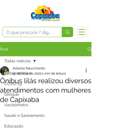
Post
Todas notícias
Antonia Nascimento
Todas notícias
30 de mar. de 2022
1 min de leitura
Ônibus lilás realizou diversos
COVD-19
atendimentos com mulheres
Dengue
de Capixaba
Vacinômetro
Saúde e Saneamento
Educação