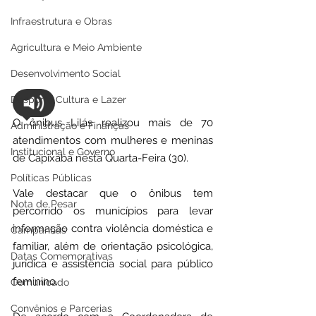
Infraestrutura e Obras
Agricultura e Meio Ambiente
Desenvolvimento Social
Desporto Cultura e Lazer
O ônibus Lilás realizou mais de 70 
Administração e Finanças
atendimentos com mulheres e meninas 
Institucional e Governo
de Capixaba nesta Quarta-Feira (30).
Políticas Públicas
Vale destacar que o ônibus tem 
Nota de Pesar
percorrido os municípios para levar 
informação contra violência doméstica e 
Campanhas
familiar, além de orientação psicológica, 
Datas Comemorativas
jurídica e assistência social para público 
feminino.
Comunicado
Convênios e Parcerias