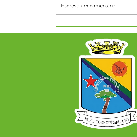
Escreva um comentário
SEMANA PEDAGÓGICA
REÚNE PROFISSIONAIS E
FORTALECE ENSINO NA
REDE MUNICIPAL DE
CAPIXABA