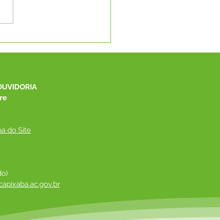
C promove capacitação
onal para fortalecer a
ão educacional no Alto
 e Capixaba
OUVIDORIA
re
a do Site
do)
apixaba.ac.gov.br
 ​