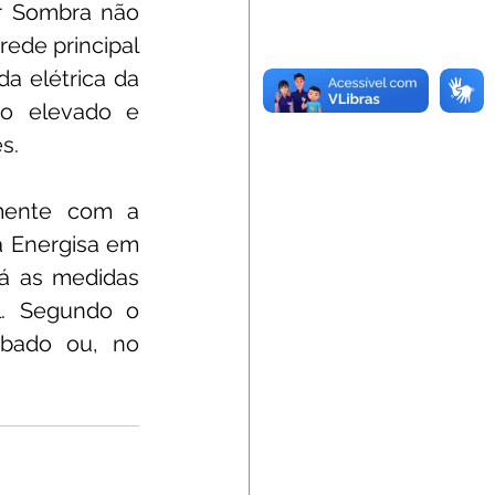
r Sombra não 
rede principal 
 elétrica da 
o elevado e 
s.
mente com a 
 Energisa em 
á as medidas 
l. Segundo o 
ábado ou, no 