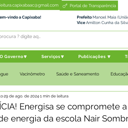
feitura.capixabaac@gmail.com
Portal de Transparência
Bem-vindo a Capixaba!
Prefeito
Manoel Maia (União
Vice
Amilton Cunha da Silv
O Governo🔽
Serviços🔽
Publicações 🔽
T
ngue
Vacinômetro
Saúde e Saneamento
Educaçã
to
29 de ago. de 2024
1 min de leitura
cultura e Meio Ambiente
Desenvolvimento Social
Despo
CIA! Energisa se compromete a 
e energia da escola Nair Somb
nstitucional e Governo
Políticas Públicas
Nota de Pesar