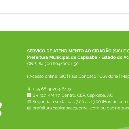
Capixaba recebe Menção
MPA
Honrosa da Medalha Paulo
regi
Freire 2026 do MEC por
gest
excelência na EJA
Acre
SERVIÇO DE ATENDIMENTO AO CIDADÃO (SIC) E 
Prefeitura Municipal de Capixaba - Estado do Ac
CNPJ 84.306.604/0001-50
ℹ️ Acesso online: 
SIC 
| 
Fale Conosco
 | 
Ouvidoria
|
Map
📱 + 55 68 99203-6403
🏢 BR 317, KM 77, Centro, CEP, Capixaba, AC
📅 Segunda a sexta, das 7:00 às 13:00 (Horário corri
📧 
prefeitura.capixabaac@gmail.com
 ou
gabinete@c