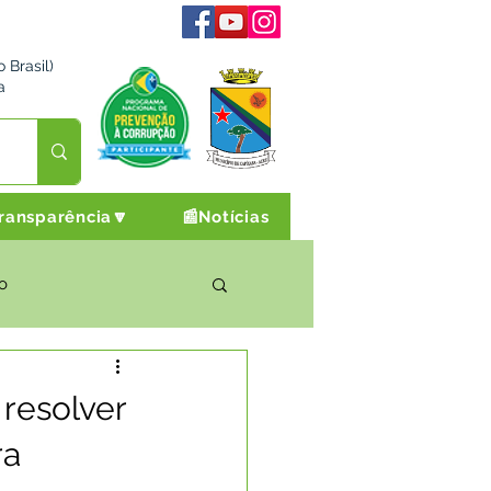
 Brasil)
a
ransparência🔽
📰Notícias
o
rto Cultura e Lazer
resolver
ra
Campanhas